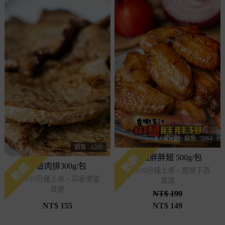
銷售
5064
銷售
4208
熱銷
椒鹽胖胖翅 500g/包
熱銷
蒜香肉排300g/包
氣炸10分鐘上桌・露營下酒
氣炸10分鐘上桌・蒜香便當
首選
首選
NT$ 199
NT$
155
NT$
149