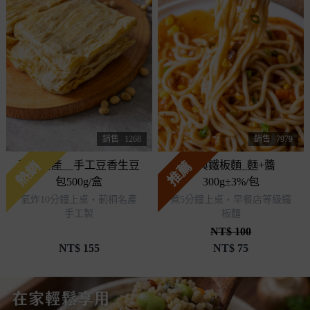
銷售
7979
銷售
1268
推薦
熱銷
經典鐵板麵_麵+醬
莿桐名產＿手工豆香生豆
300g±3%/包
包500g/盒
煮5分鐘上桌・早餐店等級鐵
氣炸10分鐘上桌・莿桐名產
板麵
手工製
NT$ 100
NT$
155
NT$
75