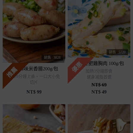
銷售
5720
銷售
3828
優惠
人氣舒肥雞胸肉 100g/包
推薦
一口蒜味米香腸200g/包
加熱3分鐘即食
氣炸8分鐘上桌・一口大小免
健身減脂首選
切片
NT$ 69
NT$
99
NT$
49