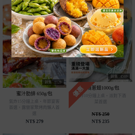
銷售
4569
銷售
1128
優惠
趣啃蔥翅1000g/包
蜜汁肋排 650g/包
氣炸10分鐘上桌・派對下酒
氣炸15分鐘上桌・年節宴客
菜首選
首選，露營家聚烤肉懶人首
選
NT$ 250
NT$
279
NT$
235