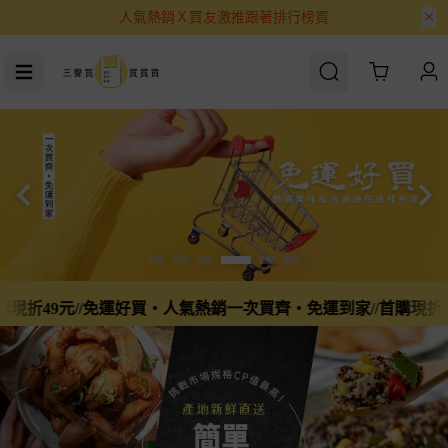
Cart
人氣熱銷一次買齊・免運到家//首購現折49元//免運好買・好味免