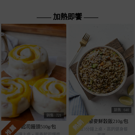
—— 加熱即饗 ——
銷售
640
銷售
721
熱銷
吻仔魚藜麥鮮穀飯210g/包
推薦
濃芋起司饅頭510g/包
微波3分鐘上桌・高鈣健身餐
蒸8分鐘上桌・芋香起司爆漿