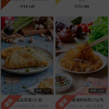
首選
NT$
149
NT$
109
銷售
2227
銷售
2080
優惠
優惠
爆餡韭菜盒5入/包
總鋪師蠔油粉絲煲225g/包
氣炸8分鐘酥脆上桌・早餐宵
加熱5分鐘上桌・懶人宵夜首