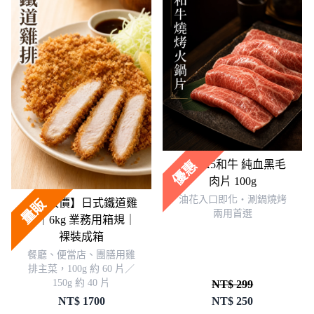
立即選購
優惠
日本A5和牛 純血黑毛
立即選購
肉片 100g
量販
油花入口即化・涮鍋燒烤
【量販價】日式鐵道雞
兩用首選
排｜6kg 業務用箱規｜
裸裝成箱
餐廳、便當店、團膳用雞
排主菜，100g 約 60 片／
150g 約 40 片
NT$ 299
NT$
1700
NT$
250