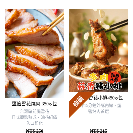
立即選購
立即選購
熱銷
推薦
多肉蒜香豬小排450g/包
鹽麴雪花燒肉 350g/包
氣炸15分鐘外酥內嫩・露
台灣豬前腿雪花
營烤肉首選
日式鹽麴熟成‧油花細緻
入口即化
NT$ 250
NT$ 215