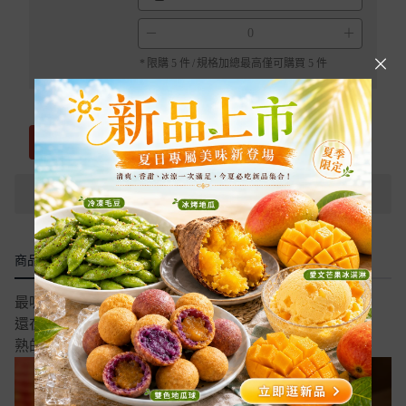
－
＋
*
限購 5 件
/
規格加總最高僅可購買 5 件
直接購買
加入購物車
加入收藏清單
商品描述
常見問題
最吸睛【滋心圓仔】給你滿滿的福氣與Q彈 ✨
還在吃一成不變的白湯圓嗎？今年來點不一樣的！
熟的！熟的！熟的圓仔！