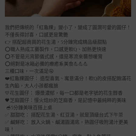
我們把傳統的「紅龜粿」變小了，變成了圓潤可愛的圓仔！
不僅長得討喜，口感更是驚艷
👉 搭配超商買的花生湯，5分鐘完成精品級甜點
⭕職人熟成工藝製作，口感更軟Q、加熱更快速
⭕不管是元宵節儀式感，還是寒流來襲想暖胃
⭕絕對是冰箱必備的療癒系美食💪💪💪
三種口味，一次滿足🤤
❤️紅龜粿圓仔： 造型喜氣、寓意滿分！軟Q的皮搭配飽滿花
生內餡，大人小孩都瘋搶
💛花生圓仔： 爆漿濃郁，每一口都是老字號的花生醇香
🖤芝麻圓仔：慢火焙炒的芝麻香，是記憶中最純粹的美味
🥣5分鐘美味百搭上桌
✅ 甜甜吃： 搭配花生湯、紅豆湯，就是頂級台式下午茶
✅ 鹹鮮吃： 放入火鍋、鹹湯圓湯底，熟圓仔吸附湯汁更美
味！