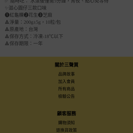
✅ 隨時吃： 水滾後僅需5分鐘，宵夜、點心免等待
✨滋心圓仔三款口味
➊紅龜粿➋花生➌芝麻
🔺淨量：200g±5g，10粒/包
🔺原產地：台灣
🔺保存方式：冷凍-18℃以下
🔺保存期限：一年
關於三聲買
品牌故事
加入會員
所有商品
檢驗公告
顧客服務
購物須知
退換貨政策