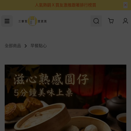
人氣熱銷Ｘ買友激推跟著排行榜買
Cart
全部商品
早餐點心