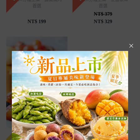
首選
首選
NT$ 379
NT$
199
NT$
329
銷售
590
熱銷
經典豬肉香腸300g/包