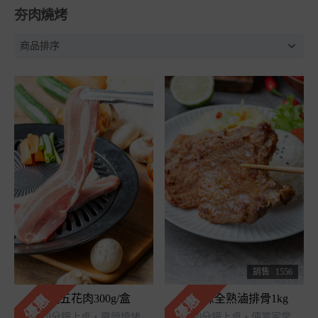
夯肉燒烤
銷售
1556
優惠
優惠
炙燒五花肉300g/盒
古早味全熟滷排骨1kg
氣炸8分鐘上桌・露營燒烤
加熱8分鐘上桌・便當家常