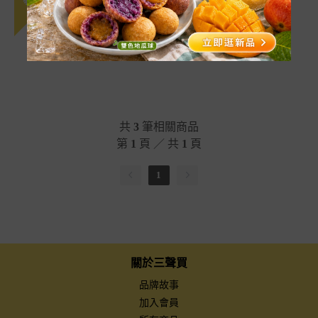
氣炸10～15分鐘上桌・露
營烤肉首選
NT$
99
共
3
筆相關商品
第
1
頁 ／ 共
1
頁
1
關於三聲買
品牌故事
加入會員