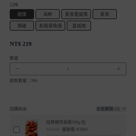
口味
總匯
海鮮
素食夏威夷
素食
燻雞
和風章魚燒
夏威夷
NT$
219
數量
－
＋
銷售數量：
996
加購商品
全部展開 (5)
經典豬肉香腸300g/包
NT$ 99
優惠價 NT$65