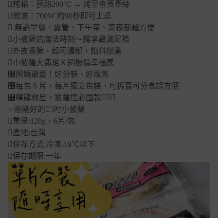
烤箱：預熱200°C → 烤至金黃牽絲
微波：700W 約90秒即可上桌
 無論早餐、露營、下午茶、宵夜都超方便
小披薩的魔法時刻～獨享最滿足襤
外皮香脆、起司濃郁、餡料爆滿
小披薩大滿足Ｘ銅板價幸福感
﫶團媽最愛！好分裝、好販售
﫶每包 6 片，每片獨立包裝，可拆賣可分食超方便
﫶嘴饞救星，披薩控必囤款
✨剛剛好的5吋小披薩
重量:120g，6片/包
產地:台灣
保存方式:冷凍-18℃以下
保存期限:一年