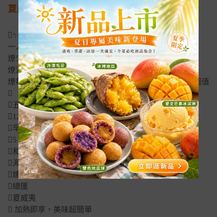
夏威夷 _有效日期 2027/04/30
✨小披薩，大滿足✨
一人一片剛剛好｜小資控、披薩控都瘋狂囤貨
燎5 吋迷你披薩 — 吃得巧、吃得飽
燎濃郁牽絲起司 × 爆料級餡料 × 香Q脆餅皮
燎每一口都像剛出爐的幸福味襤一人剛剛好，銅板價最超值

五星級口感小資價
120g厚實份量，不多不少剛剛好
早餐、宵夜、下午茶、露營通通完美登場
5 種 大人氣口味任你選
和風章魚燒
海鮮
燻雞
總匯
夏威夷
 加熱即享，美味超簡單