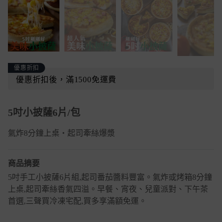
優惠折扣
優惠折扣後，滿1500免運費
5吋小披薩6片/包
氣炸8分鐘上桌・起司牽絲爆漿
商品摘要
5吋手工小披薩6片組,起司番茄醬料豐富。氣炸或烤箱8分鐘
上桌,起司牽絲香氣四溢。早餐、宵夜、兒童派對、下午茶
首選,三聲買冷凍宅配,買多享滿額免運。