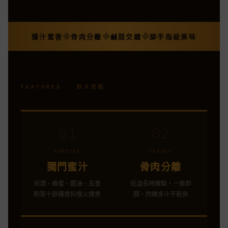
爆汁蜜香
骨肉分離
鹹甜交織
舔手指級美味
◆
◆
◆
FEATURES · 四大亮點
01
02
HONEYED
TENDER
獨門蜜汁
骨肉分離
米酒、蜂蜜、醬油、五香
低溫長時醃製，一撕即
粉等十餘種香料慢火燉煮
開，肉嫩多汁不乾柴