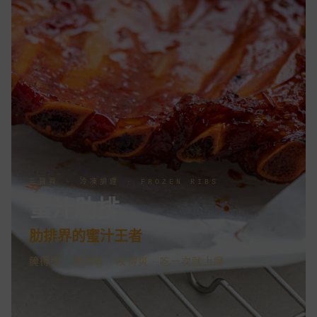
三聲買 · 冷凍調理 · FROZEN RIBS
蜜汁肋排
肋排界的蜜汁王者
醃得透 · 烤得香 · 咬得爽 · 吃一次就上癮