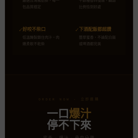
嚴選台灣豬肋排，每一
十餘種香料慢燉，鹹甜
包品質穩定
比例恰到好處
好咬不柴口
下酒配飯都超讚
✓
✓
低溫醃製鎖住肉汁，肉
豐厚蜜香，不論配白飯
嫩柔軟不乾柴
或啤酒都完美
ORDER NOW · 立即選購
一口
爆汁
停不下來
蜜香 · 爆汁 · 骨肉分離