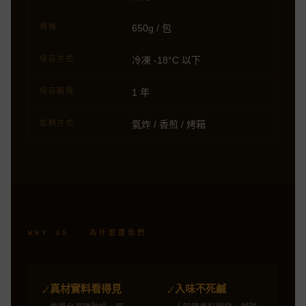
650g / 包
規格
冷凍 -18°C 以下
保存方式
1 年
保存期限
氣炸 / 香煎 / 烤箱
加熱方式
WHY US · 為什麼選我們
真材實料看得見
入味不死鹹
✓
✓