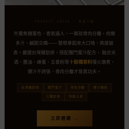
PRODUCT INTRO · 商品介紹
外層焦糖蜜色、香氣逼人，一撕就骨肉分離，肉嫩
多汁、鹹甜交織—— 整根拿起來大口啃，爽度破
表。嚴選台灣豬肋排，搭配獨門蜜汁配方， 融合米
酒、醬油、蜂蜜、五香粉等
十餘種香料
慢火燉煮，
爆汁不誇張，骨肉分離才是真功夫。
台灣豬肋排
獨門蜜汁
骨肉分離
爆汁嫩肉
三種加熱
快速上桌
立即選購 →