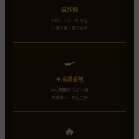
氣炸鍋
180°C × 12–15 分鐘
外酥內嫩，蜜汁焦香
🍳
平底鍋香煎
中火兩面各 5–7 分鐘
肉嫩爆汁，焦色完美
🔥