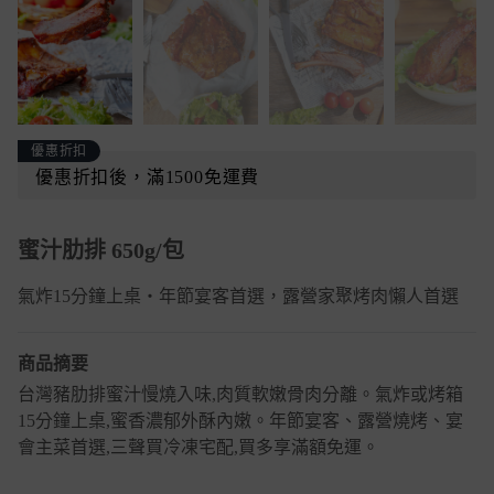
優惠折扣
優惠折扣後，滿1500免運費
蜜汁肋排 650g/包
氣炸15分鐘上桌・年節宴客首選，露營家聚烤肉懶人首選
商品摘要
台灣豬肋排蜜汁慢燒入味,肉質軟嫩骨肉分離。氣炸或烤箱
15分鐘上桌,蜜香濃郁外酥內嫩。年節宴客、露營燒烤、宴
會主菜首選,三聲買冷凍宅配,買多享滿額免運。