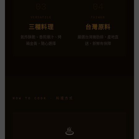
03
04
VERSATILE
TAIWAN
三種料理
台灣原料
氣炸酥脆、香煎爆汁、烤
嚴選台灣豬肋排，產地直
箱金黃，隨心選擇
送，新鮮有保障
HOW TO COOK · 料理方式
♨️