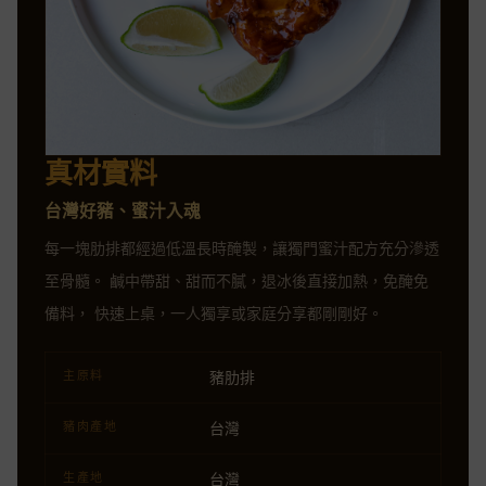
真材實料
台灣好豬、蜜汁入魂
每一塊肋排都經過低溫長時醃製，讓獨門蜜汁配方充分滲透
至骨髓。 鹹中帶甜、甜而不膩，退冰後直接加熱，免醃免
備料， 快速上桌，一人獨享或家庭分享都剛剛好。
豬肋排
主原料
台灣
豬肉產地
台灣
生產地