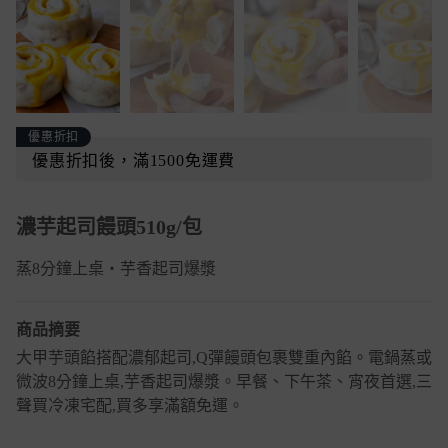
優惠折扣
優惠折扣後，滿1500免運費
濃芋起司饅頭510g/包
蒸8分鐘上桌・芋香起司爆漿
商品摘要
大甲芋頭餡搭配濃郁起司,Q彈饅頭包裹雙重內餡。電鍋蒸或
微波8分鐘上桌,芋香起司爆漿。早餐、下午茶、宵夜首選,三
聲買冷凍宅配,買多享滿額免運。