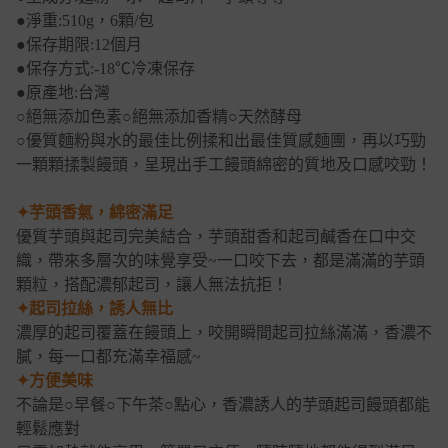
●淨重:510g，6顆/包
●保存期限:12個月
●保存方式:-18℃冷凍保存
●原產地:台灣
○絕無添加色素○絕無添加香精○天然酵母
○優質麵粉與水的最佳比例揉和出最佳質感麵團，再以巧勁
一顆顆揉製饅頭，呈現出手工饅頭綿密的質地及口感咬勁！
✦芋頭香氣，綿密滿足
優質芋頭與起司完美結合，芋頭甜香和起司鹹香在口中交
織，帶來多層次的味覺享受~一口咬下去，都是滿滿的芋頭
顆粒，搭配濃郁起司，讓人無法抗拒！
✦起司拉絲，誘人無比
濃厚的起司覆蓋在饅頭上，咬開瞬間起司拉絲滿滿，香濃不
膩，每一口都充滿幸福感~
✦方便美味
不論是○早餐○下午茶○點心，香濃誘人的芋頭起司饅頭都能
輕鬆應對