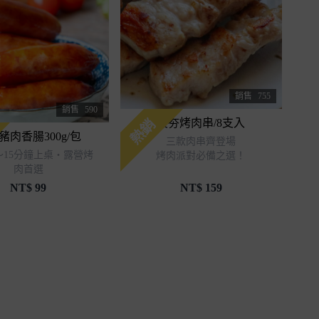
銷售
755
銷售
590
熱銷
最夯烤肉串/8支入
豬肉香腸300g/包
三款肉串齊登場
～15分鐘上桌・露營烤
烤肉派對必備之選！
肉首選
NT$
99
NT$
159